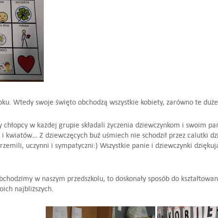
ku. Wtedy swoje święto obchodzą wszystkie kobiety, zarówno te duże,
chłopcy w każdej grupie składali życzenia dziewczynkom i swoim pan
 kwiatów… Z dziewczęcych buź uśmiech nie schodził przez calutki dzi
rzemili, uczynni i sympatyczni:) Wszystkie panie i dziewczynki dzięku
obchodzimy w naszym przedszkolu, to doskonały sposób do kształtowan
ch najbliższych.