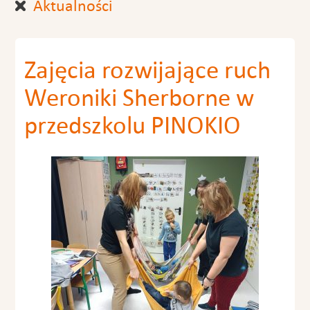
Aktualności
Zajęcia rozwijające ruch
Weroniki Sherborne w
przedszkolu PINOKIO